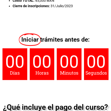
Costo TOTAL:
45,000 MXN
Cierre de inscripciones:
31/Julio/2023
Iniciar
trámites antes de:
00
00
00
00
Días
Horas
Minutos
Segundos
¿Qué incluye el pago del curso?