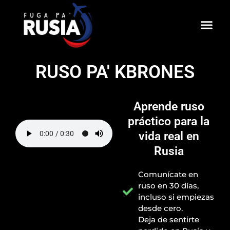
Ir
al
contenido
RUSO PA' KBRONES
Aprende ruso
práctico para la
vida real en
Rusia
Comunícate en
ruso en 30 días,
incluso si empiezas
desde cero.
Deja de sentirte